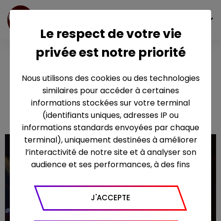
FR
Le respect de votre vie
privée est notre priorité
Le Grand
Echiquier -
Nous utilisons des cookies ou des technologies
Coeur Outre-
similaires pour accéder à certaines
Mer
informations stockées sur votre terminal
(identifiants uniques, adresses IP ou
informations standards envoyées par chaque
terminal), uniquement destinées à améliorer
l’interactivité de notre site et à analyser son
audience et ses performances, à des fins
statistiques. Nous utilisons à ce titre l’outil
Google Analytics pour générer des rapports
J'ACCEPTE
sur le trafic (nombre de visites, temps passé
sur le site, nombre de pages vues en moyenne,