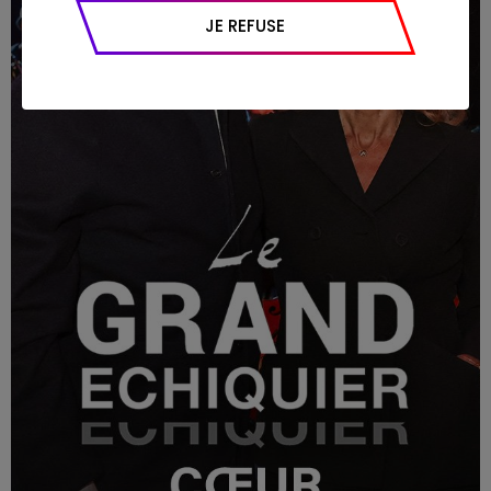
appareil et navigateur utilisé, emplacement
JE REFUSE
géographique), l’origine du trafic et la
navigation (pages consultées, actions
réalisées).