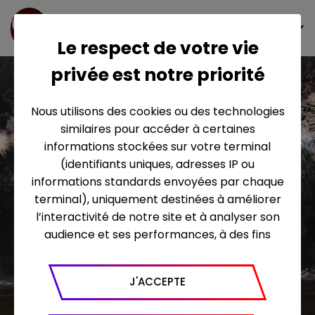
FR
Le respect de votre vie
privée est notre priorité
ÉLECTRON LIBRE
Nous utilisons des cookies ou des technologies
similaires pour accéder à certaines
PRODUCTIONS
informations stockées sur votre terminal
(identifiants uniques, adresses IP ou
informations standards envoyées par chaque
terminal), uniquement destinées à améliorer
l’interactivité de notre site et à analyser son
SOCIÉTÉ DE PRODUCTION AUDIOVISUELLE
audience et ses performances, à des fins
ÉVÈNEMENTS
statistiques. Nous utilisons à ce titre l’outil
Google Analytics pour générer des rapports
CAPTATIONS
J'ACCEPTE
sur le trafic (nombre de visites, temps passé
DOCUMENTAIRES
sur le site, nombre de pages vues en moyenne,
MAGAZINES