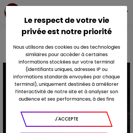
FR
Le respect de votre vie
privée est notre priorité
Le Concert de
Paris 2023
Nous utilisons des cookies ou des technologies
similaires pour accéder à certaines
informations stockées sur votre terminal
(identifiants uniques, adresses IP ou
informations standards envoyées par chaque
terminal), uniquement destinées à améliorer
l’interactivité de notre site et à analyser son
audience et ses performances, à des fins
statistiques. Nous utilisons à ce titre l’outil
Google Analytics pour générer des rapports
J'ACCEPTE
sur le trafic (nombre de visites, temps passé
sur le site, nombre de pages vues en moyenne,