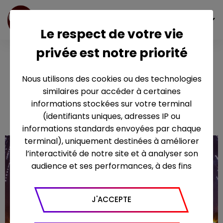
FR
Le respect de votre vie
privée est notre priorité
La Grande
Soirée du 31
Nous utilisons des cookies ou des technologies
décembre de
similaires pour accéder à certaines
Paris
informations stockées sur votre terminal
(identifiants uniques, adresses IP ou
informations standards envoyées par chaque
terminal), uniquement destinées à améliorer
l’interactivité de notre site et à analyser son
audience et ses performances, à des fins
statistiques. Nous utilisons à ce titre l’outil
Google Analytics pour générer des rapports
J'ACCEPTE
sur le trafic (nombre de visites, temps passé
sur le site, nombre de pages vues en moyenne,